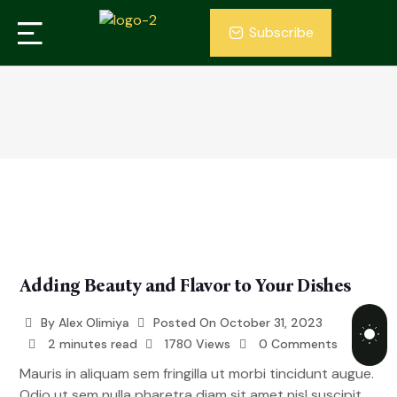
Subscribe
Adding Beauty and Flavor to Your Dishes
By
Alex Olimiya
Posted On
October 31, 2023
2 minutes read
1780 Views
0 Comments
Mauris in aliquam sem fringilla ut morbi tincidunt augue.
Odio ut sem nulla pharetra diam sit amet nisl suscipit.