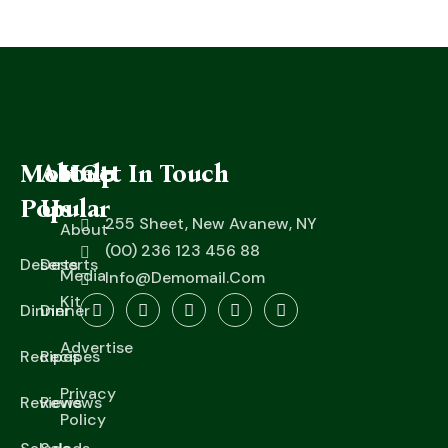
Most
About
Help
Get In Touch
Popular
Us
255 Sheet, New Avanew, NY
About
(00) 236 123 456 88
Deserts
Deserts
Media
Info@Demomail.Com
Kit
Dinner
Dinner
Advertise
Recipes
Recipes
Privacy
Reviews
Reviews
Policy